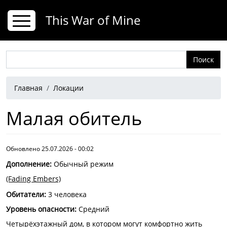
Перейти к основному содержанию
This War of Mine
Поиск
Строка навигации
Главная
Локации
Малая обитель
Обновлено 25.07.2026 - 00:02
Дополнение
:
Обычный режим
(Fading Embers)
Обитатели
:
3 человека
Уровень опасности
:
Средний
Четырёхэтажный дом, в котором могут комфортно жить