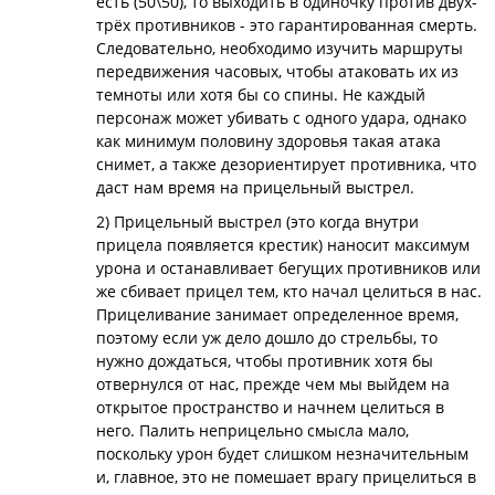
есть (50\50), то выходить в одиночку против двух-
трёх противников - это гарантированная смерть.
Следовательно, необходимо изучить маршруты
передвижения часовых, чтобы атаковать их из
темноты или хотя бы со спины. Не каждый
персонаж может убивать с одного удара, однако
как минимум половину здоровья такая атака
снимет, а также дезориентирует противника, что
даст нам время на прицельный выстрел.
2) Прицельный выстрел (это когда внутри
прицела появляется крестик) наносит максимум
урона и останавливает бегущих противников или
же сбивает прицел тем, кто начал целиться в нас.
Прицеливание занимает определенное время,
поэтому если уж дело дошло до стрельбы, то
нужно дождаться, чтобы противник хотя бы
отвернулся от нас, прежде чем мы выйдем на
открытое пространство и начнем целиться в
него. Палить неприцельно смысла мало,
поскольку урон будет слишком незначительным
и, главное, это не помешает врагу прицелиться в