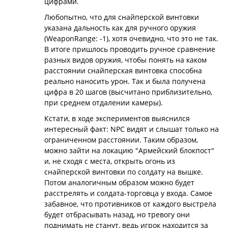
цифрами.
Любопытно, что для снайперской винтовки
указана дальность как для ручного оружия
(WeaponRange: -1), хотя очевидно, что это не так.
В итоге пришлось проводить ручное сравнение
разных видов оружия, чтобы понять на каком
расстоянии снайперская винтовка способна
реально наносить урон. Так и была получена
цифра в 20 шагов (высчитано приблизительно,
при среднем отдалении камеры).
Кстати, в ходе экспериментов выяснился
интересный факт: NPC видят и слышат только на
ограниченном расстоянии. Таким образом,
можно зайти на локацию "Армейский блокпост"
и, не сходя с места, открыть огонь из
снайперской винтовки по солдату на вышке.
Потом аналогичным образом можно будет
расстрелять и солдата-торговца у входа. Самое
забавное, что противников от каждого выстрела
будет отбрасывать назад, но тревогу они
поднимать не станут, ведь игрок находится за