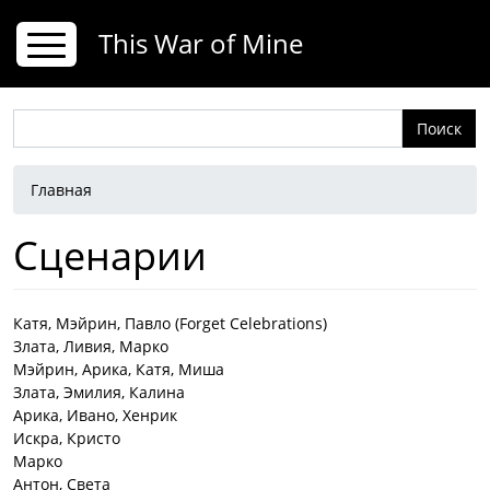
Перейти к основному содержанию
This War of Mine
Поиск
Строка навигации
Главная
Сценарии
Катя, Мэйрин, Павло (Forget Celebrations)
Злата, Ливия, Марко
Мэйрин, Арика, Катя, Миша
Злата, Эмилия, Калина
Арика, Ивано, Хенрик
Искра, Кристо
Марко
Антон, Света