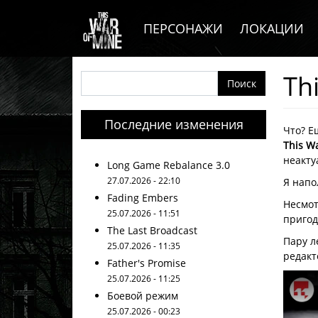
Основная навигация
Перейти к основному содержанию
ПЕРСОНАЖИ
ЛОКАЦИИ
Th
Поиск
Последние изменения
Гл
Что? Е
This W
неакту
Long Game Rebalance 3.0
27.07.2026 - 22:10
Я напо
Fading Embers
Несмот
25.07.2026 - 11:51
пригод
The Last Broadcast
Пару л
25.07.2026 - 11:35
редакт
Father's Promise
25.07.2026 - 11:25
Боевой режим
25.07.2026 - 00:23