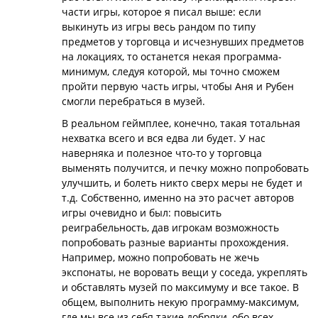
части игры, которое я писал выше: если
выкинуть из игры весь рандом по типу
предметов у торговца и исчезнувших предметов
на локациях, то останется некая программа-
минимум, следуя которой, мы точно сможем
пройти первую часть игры, чтобы Аня и Рубен
смогли перебраться в музей.
В реальном геймплее, конечно, такая тотальная
нехватка всего и вся едва ли будет. У нас
наверняка и полезное что-то у торговца
выменять получится, и печку можно попробовать
улучшить, и болеть никто сверх меры не будет и
т.д. Собственно, именно на это расчет авторов
игры очевидно и был: повысить
реиграбельность, дав игрокам возможность
попробовать разные варианты прохождения.
Например, можно попробовать не жечь
экспонаты, не воровать вещи у соседа, укреплять
и обставлять музей по максимуму и все такое. В
общем, выполнить некую программу-максимум,
где мы все из себя такие добряки, обо всех