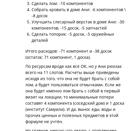
Сделать лом: -10 компонентов
Собрать кровать в доме Ани: -6 компонентов \
-8 досок
Улучшить слесарный верстак в доме Ани: -30
компонентов, -15 досок, -5 запчастей
Сделать топорик: -5 досок, -5 оружейных
деталей
Итого расходов: -71 компонент и -38 досок
(остаток: 71 компонент, 1 доска).
По ресурсам вроде как всё ОК, но у Ани рюкзак
всего на 11 слотов. Расчеты выше приведены
исходя из того, что она не будет брать с собой
лом, а будет пользоваться отмычками. Если же
она будет именно лом брать с собой в первый
визит на локации, то минимальные потери
составят 4 компонента (соседский дом) и 1 доска
(институт Самуила). И да, вынос еды, воды и
прочих ценных и полезных предметов в этой
формуле не учтён.
Но главное, неясно что делать с отоплением.