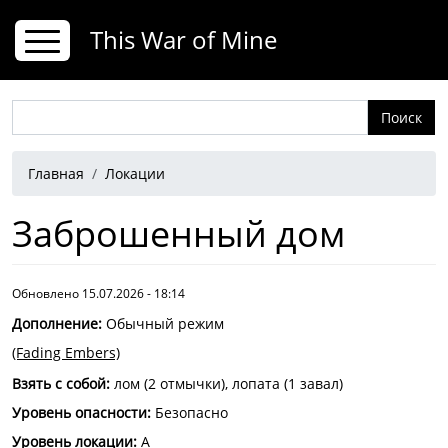
Перейти к основному содержанию
This War of Mine
Поиск
Строка навигации
Главная
Локации
Заброшенный дом
Обновлено 15.07.2026 - 18:14
Дополнение
:
Обычный режим
(Fading Embers)
Взять с собой
:
лом (2 отмычки), лопата (1 завал)
Уровень опасности
:
Безопасно
Уровень локации:
A