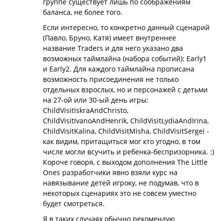
группе существует лишь по соображениям
баланса, не более того.
Если интересно, то конкретно данный сценарий
(Павло, Бруно, Катя) имеет внутреннее
название Traders и для него указано два
возможных таймлайна (набора событий): Early1
и Early2. Для каждого таймлайна прописана
возможность присоединения не только
отдельных взрослых, но и персонажей с детьми
на 27-ой или 30-ый день игры:
ChildVisitIskraAndChristo,
ChildVisitIvanoAndHenrik, ChildVisitLydiaAndIrina,
ChildVisitKalina, ChildVisitMisha, ChildVisitSergei -
как видим, притащиться мог кто угодно, в том
числе могли всучить и ребенка-беспризорника. :)
Короче говоря, с выходом дополнения The Little
Ones разработчики явно взяли курс на
навязывание детей игроку, не подумав, что в
некоторых сценариях это не совсем уместно
будет смотреться.
Я в таких случаях обычно рекомендую