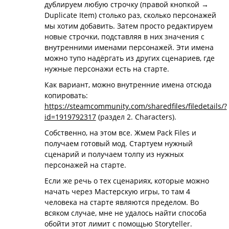
дублируем любую строчку (правой кнопкой →
Duplicate Item) столько раз, сколько персонажей
мы хотим добавить. Затем просто редактируем
новые строчки, подставляя в них значения с
внутренними именами персонажей. Эти имена
можно тупо надёргать из других сценариев, где
нужные персонажи есть на старте.
Как вариант, можно внутренние имена отсюда
копировать:
https://steamcommunity.com/sharedfiles/filedetails/?
id=1919792317
(раздел 2. Characters).
Собственно, на этом все. Жмем Pack Files и
получаем готовый мод. Стартуем нужный
сценарий и получаем толпу из нужных
персонажей на старте.
Если же речь о тех сценариях, которые можно
начать через Мастерскую игры, то там 4
человека на старте являются пределом. Во
всяком случае, мне не удалось найти способа
обойти этот лимит с помощью Storyteller.