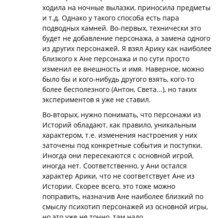
ходила на ночные вылазки, приносила предметы
и т.д. Однако у такого способа есть пара
подводных камней. Во-первых, технически это
будет не добавление персонажа, а замена одного
из других персонажей. Я взял Арику как наиболее
близкого к Ане персонажа и по сути просто
изменил ее внешность и имя. Наверное, можно
было бы и кого-нибудь другого взять, кого-то
более бесполезного (Антон, Света...), но таких
экспериментов я уже не ставил.
Во-вторых, нужно понимать, что персонажи из
Историй обладают, как правило, уникальным
характером, т.е. изменения настроения у них
заточены под конкретные события и поступки.
Иногда они пересекаются с основной игрой,
иногда нет. Соответственно, у Ани остался
характер Арики, что не соответствует Ане из
Истории. Скорее всего, это тоже можно
поправить, назначив Ане наиболее близкий по
смыслу психотип персонажей из основной игры,
но это уже не точно, там надо