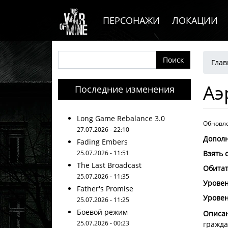
Основная навигация
Перейти к основному содержанию
ПЕРСОНАЖИ
ЛОКАЦИИ
Ст
Поиск
Глав
Аэ
Последние изменения
Long Game Rebalance 3.0
Обновле
27.07.2026 - 22:10
Допол
Fading Embers
25.07.2026 - 11:51
Взять 
The Last Broadcast
Обита
25.07.2026 - 11:35
Уровен
Father's Promise
Уровен
25.07.2026 - 11:25
Боевой режим
Описан
25.07.2026 - 00:23
гражда