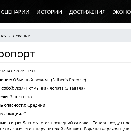
СЦЕНАРИИ
ИСТОРИИ
ДОСТИЖЕНИЯ
ЭКОН
рока навигации
ная
Локации
ропорт
но 14.07.2026 - 17:00
нение
:
Обычный режим
(Father's Promise)
с собой
:
лом (1 отмычка), лопата (3 завала)
тели
:
3 человека
ь опасности
:
Средний
ь локации:
C
ие в игре:
Давно улетел последний самолет. Теперь воздушное
нских самолетов, нарушителей сбивают. В диспетчерском пунк