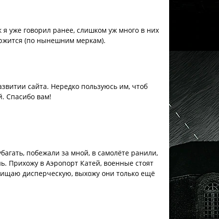
к я уже говорил ранее, слишком уж много в них
ржится (по нынешним меркам).
звитии сайта. Нередко пользуюсь им, чтоб
й. Спасибо вам!
багать, побежали за мной, в самолёте ранили,
нь. Прихожу в Аэропорт Катей, военные стоят
бчищаю дисперческую, выхожу они только ещё