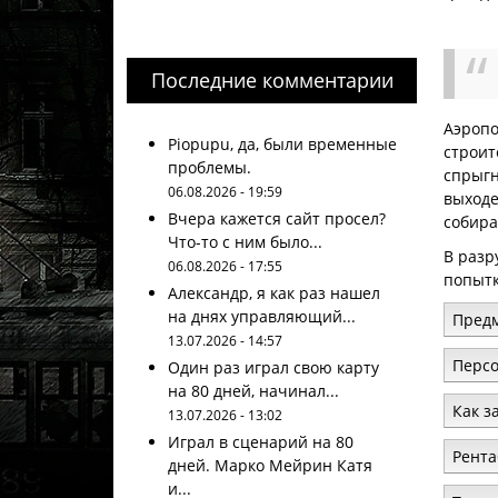
Последние комментарии
Аэропо
Piopupu, да, были временные
строит
проблемы.
спрыгн
06.08.2026 - 19:59
выходе
Вчера кажется сайт просел?
собира
Что-то с ним было...
В разр
06.08.2026 - 17:55
попытк
Александр, я как раз нашел
на днях управляющий...
Предм
13.07.2026 - 14:57
Персо
Один раз играл свою карту
на 80 дней, начинал...
Как з
13.07.2026 - 13:02
Играл в сценарий на 80
Рента
дней. Марко Мейрин Катя
и...