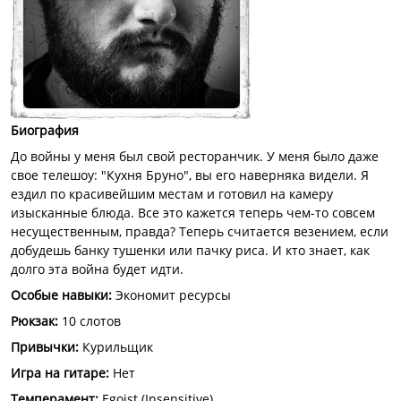
Биография
До войны у меня был свой ресторанчик. У меня было даже
свое телешоу: "Кухня Бруно", вы его наверняка видели. Я
ездил по красивейшим местам и готовил на камеру
изысканные блюда. Все это кажется теперь чем-то совсем
несущественным, правда? Теперь считается везением, если
добудешь банку тушенки или пачку риса. И кто знает, как
долго эта война будет идти.
Особые навыки
:
Экономит ресурсы
Рюкзак
:
10 слотов
Привычки
:
Курильщик
Игра на гитаре
:
Нет
Темперамент
:
Egoist (Insensitive)