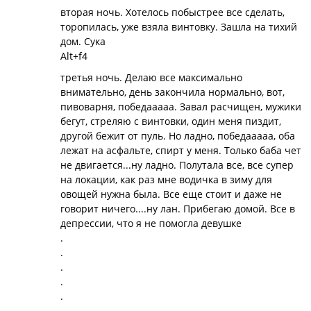
вторая ночь. Хотелось побыстрее все сделать,
торопилась, уже взяла винтовку. Зашла на тихий
дом. Сука
Alt+f4
третья ночь. Делаю все максимально
внимательно, день закончила нормально, вот,
пивоварня, победааааа. Завал расчищен, мужики
бегут, стреляю с винтовки, один меня пиздит,
другой бежит от пуль. Но ладно, победааааа, оба
лежат на асфальте, спирт у меня. Только баба чет
не двигается...ну ладно. Полутала все, все супер
на локации, как раз мне водичка в зиму для
овощей нужна была. Все еще стоит и даже не
говорит ничего....ну лан. Прибегаю домой. Все в
депрессии, что я не помогла девушке
.
.
.
.
.