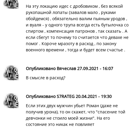
На эту локацию идес с дробовиком , без всякой
рукопашной лопаты (завалов мало , руками
обойдемся) , обязательно валим пьяным уродов ,
и вуаля - у одного трупа всегда есть бутылочка со
спиртом , компенсация патронов , так сказать . А
если сбегут то почему то считается что девахе не
помог . Короче мразоту в расход , по закону
военного времени , тогда и будет всем счастье .
Опубликовано Вячеслав 27.09.2021 - 16:07
В смысле в расход?
Ответ на
На эту локацию идес с…
от
Uran
Опубликовано S7RATEG 20.04.2021 - 19:30
Если этих двух мужчин убьет Роман (даже не
получив урона), то он скажет, что "спасение той
девчонки не стоило моей жизни". На его
состояние это никак не повлияет