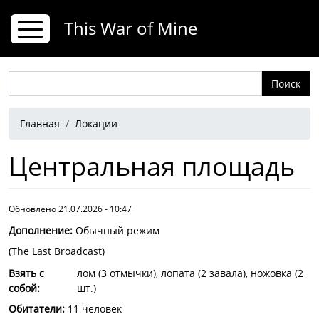
Перейти к основному содержанию
This War of Mine
Поиск
Строка навигации
Главная
Локации
Центральная площадь
Обновлено 21.07.2026 - 10:47
Дополнение
:
Обычный режим
(The Last Broadcast)
Взять с
лом (3 отмычки), лопата (2 завала), ножовка (2
собой
:
шт.)
Обитатели
:
11 человек