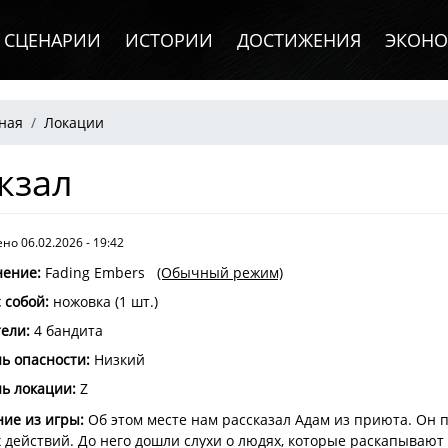
СЦЕНАРИИ
ИСТОРИИ
ДОСТИЖЕНИЯ
ЭКОН
рока навигации
ная
Локации
кзал
но 06.02.2026 - 19:42
нение
:
Fading Embers
(Обычный режим)
с собой
:
ножовка (1 шт.)
тели
:
4 бандита
ь опасности
:
Низкий
ь локации:
Z
ие из игры:
Об этом месте нам рассказал Адам из приюта. Он 
 действий. До него дошли слухи о людях, которые раскапывают 