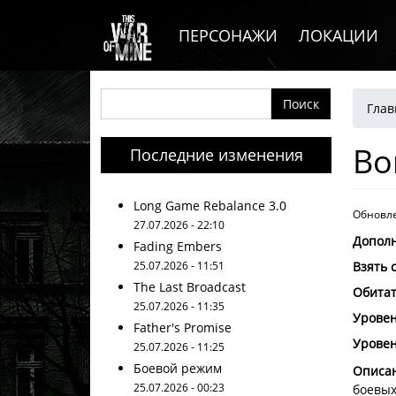
Основная навигация
Перейти к основному содержанию
ПЕРСОНАЖИ
ЛОКАЦИИ
Ст
Поиск
Глав
Во
Последние изменения
Long Game Rebalance 3.0
Обновле
27.07.2026 - 22:10
Допол
Fading Embers
25.07.2026 - 11:51
Взять 
The Last Broadcast
Обита
25.07.2026 - 11:35
Уровен
Father's Promise
Уровен
25.07.2026 - 11:25
Боевой режим
Описан
25.07.2026 - 00:23
боевых