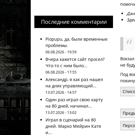
помоч
Дан
Зде
Последние комментарии
Piopupu, да, были временные
проблемы.
06.08.2026 - 19:59
Вокзал
Вчера кажется сайт просел?
не буд
Что-то с ним было...
06.08.2026 - 17:55
Под во
Александр, я как раз нашел
покину
на днях управляющий...
Списо
13.07.2026 - 14:57
Один раз играл свою карту
на 80 дней, начинал...
13.07.2026 - 13:02
Предм
Играл в сценарий на 80
Персо
дней. Марко Мейрин Катя
и...