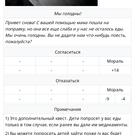
Мы голодны!
Привет снова! С вашей помощью мама пошла на
поправку, но она все еще слаба и у нас не осталось еды.
Мы очень голодны. Вы не дадите нам что-нибудь поесть,
пожалуйста?
Согласиться
-
-
-
Мораль
-
-
-
+14
Отказаться
-
-
-
Мораль
-
-
-
-9
-4
Примечания
1) Это дополнительный квест. Дети попросят у вас еды
только в том случае, если ранее вы дали им медикаменты.
2) Вы можете попросить детей зайти позже (у вас будет