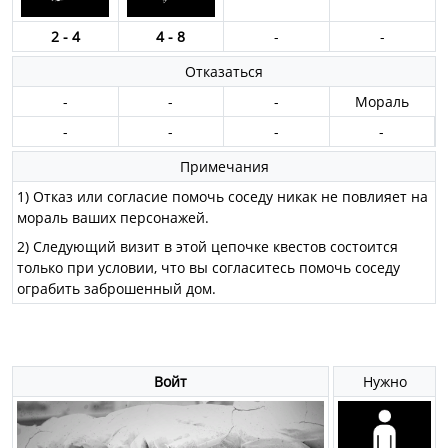
2 - 4
4 - 8
-
-
Отказаться
-
-
-
Мораль
-
-
-
-
Примечания
1) Отказ или согласие помочь соседу никак не повлияет на
мораль ваших персонажей.
2) Следующий визит в этой цепочке квестов состоится
только при условии, что вы согласитесь помочь соседу
ограбить заброшенный дом.
Войт
Нужно