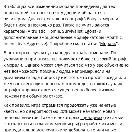
В таблицах все изменения морали приведены для тех
персонажей, которые стоят у двери и общаются с
визитёром. Для всех остальных штраф \ бонус к морали
будет ниже в несколько раз. Также не учитываются
характеры (Altruistic, Homie, Survivalist, Egoist) и
дополнительные эмоциональные модификаторы (Apathic,
Insensitive, Aggresive). Подробнее см. в статье "
Мораль
".
В некоторых случаях указано два штрафа к морали. По
умолчанию при отказе вы получаете более высокий штраф
к морали. Однако может случиться так, что у вас объективно
нет возможности помочь людям, например, если на
домашнем складе попросту нет того, что просят соседи или
же у вас всего один персонаж в команде - в таких случаях
штраф к морали окажется существенно более низким,
нежели при обычном отказе.
Как правило, игра стремится продолжать уже начатые
квесты, но с вероятностью 20% может начаться новая
цепочка визитов. Также в некоторых
сценариях
(те самые
фотокарточки в главном меню игры) разработчики могли
принудительно исключать или добавлять те или иные