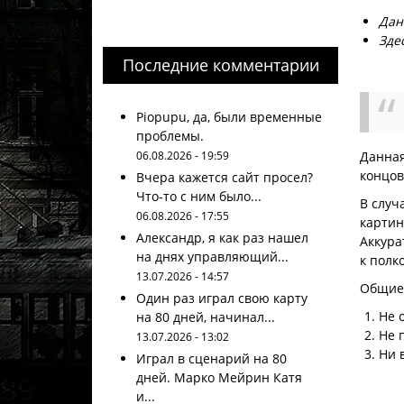
Дан
Зде
Последние комментарии
Piopupu, да, были временные
проблемы.
06.08.2026 - 19:59
Данная
концов
Вчера кажется сайт просел?
Что-то с ним было...
В случ
06.08.2026 - 17:55
картин
Александр, я как раз нашел
Аккура
на днях управляющий...
к полк
13.07.2026 - 14:57
Общие 
Один раз играл свою карту
Не 
на 80 дней, начинал...
Не 
13.07.2026 - 13:02
Ни 
Играл в сценарий на 80
дней. Марко Мейрин Катя
и...