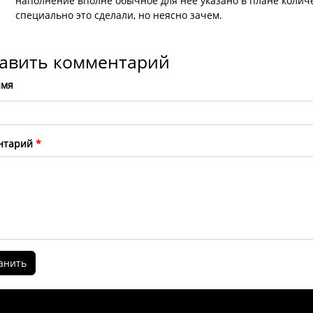
наполнение вполне обычное для нее указано в плане колич
специально это сделали, но неясно зачем.
авить комментарий
имя
нтарий