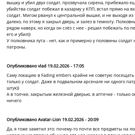
вышку и убил двух солдат, прозвучала сирена, прибежало ещё
убийства солдат побежал в казарму у КПП, встал прямо на в
солдат. Мигом рванул к центральной вышке, и не выходя из
далеко, по этому я закрыл дверь, и залез в темноту. Полков
рядом наверх, но когда он слёз с нее - решил побежать по п
его и убил))
У полковника лута - нет, как и примерно у половины солдат 
патроны.
Опубликовано vlad 19.02.2026 - 17:05
Саму локацию в Fading embers крайне не советую посещать 
только у солдат. Даже в подвальном арсенале ни одного пат
штук))
А в толчке, закрытым железной дверью, в аптечке - только 
ничего
Опубликовано Avatar-Lion 19.02.2026 - 20:09
Да, я тоже заметил это: почему-то почти все предметы на л