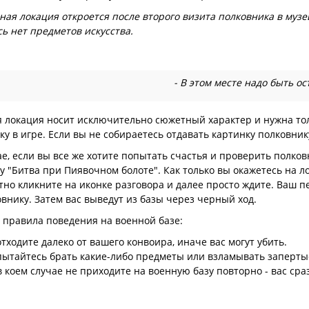
ная локация откроется после второго визита полковника в музе
сь нет предметов искусства.
- В этом месте надо быть о
 локация носит исключительно сюжетный характер и нужна толь
ку в игре. Если вы не собираетесь отдавать картинку полковник
ае, если вы все же хотите попытать счастья и проверить полковн
у "Битва при Пиявочном болоте". Как только вы окажетесь на ло
тно кликните на иконке разговора и далее просто ждите. Ваш п
овнику. Затем вас выведут из базы через черный ход.
правила поведения на военной базе:
отходите далеко от вашего конвоира, иначе вас могут убить.
пытайтесь брать какие-либо предметы или взламывать запертые
в коем случае не приходите на военную базу повторно - вас сраз