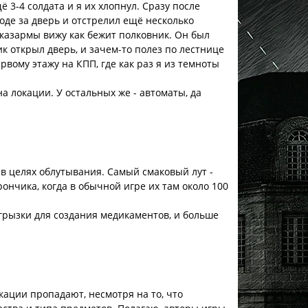
 3-4 солдата и я их хлопнул. Сразу после
ходе за дверь и отстрелил ещё несколько
 казармы вижу как бежит полковник. Он был
ник открыл дверь, и зачем-то полез по лестнице
ервому этажу на КПП, где как раз я из темноты
на локации. У остальных же - автоматы, да
в целях облутывания. Самый смаковый лут -
рончика, когда в обычной игре их там около 100
огрызки для создания медикаментов, и больше
окации пропадают, несмотря на то, что