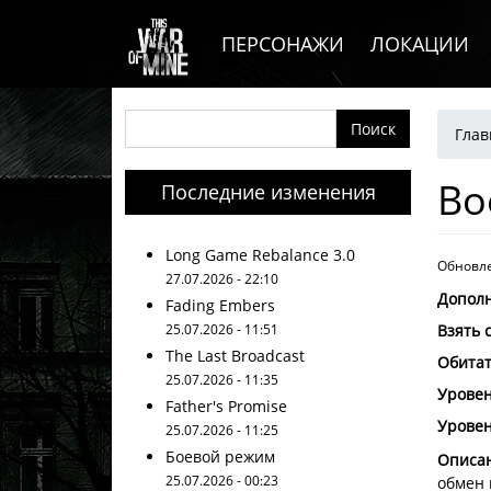
Основная навигация
Перейти к основному содержанию
ПЕРСОНАЖИ
ЛОКАЦИИ
Ст
Поиск
Глав
Во
Последние изменения
Long Game Rebalance 3.0
Обновле
27.07.2026 - 22:10
Допол
Fading Embers
25.07.2026 - 11:51
Взять 
The Last Broadcast
Обита
25.07.2026 - 11:35
Уровен
Father's Promise
Уровен
25.07.2026 - 11:25
Боевой режим
Описан
25.07.2026 - 00:23
обмен 