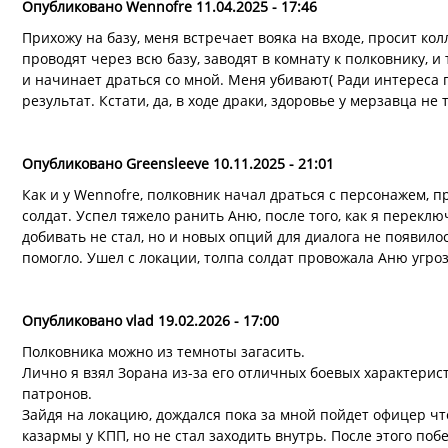
Опубликовано Wennofre 11.04.2025 - 17:46
Прихожу на базу, меня встречает вояка на входе, просит ко
проводят через всю базу, заводят в комнату к полковнику, и т
и начинает драться со мной. Меня убивают( Ради интереса 
результат. Кстати, да, в ходе драки, здоровье у мерзавца не
Опубликовано Greensleeve 10.11.2025 - 21:01
Как и у Wennofre, полковник начал драться с персонажем, 
солдат. Успел тяжело ранить Аню, после того, как я перекл
добивать не стал, но и новых опций для диалога не появило
помогло. Ушел с локации, толпа солдат провожала Аню угро
Опубликовано vlad 19.02.2026 - 17:00
Полковника можно из темноты загасить.
Лично я взял Зорана из-за его отличных боевых характерист
патронов.
Зайдя на локацию, дождался пока за мной пойдет офицер чт
казармы у КПП, но не стал заходить внутрь. После этого поб