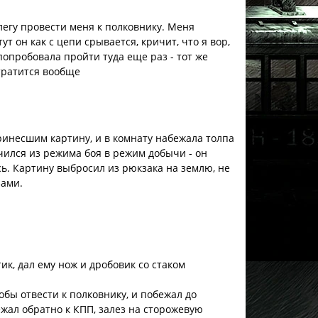
ллегу провести меня к полковнику. Меня
ут он как с цепи срывается, кричит, что я вор,
попробовала пройти туда еще раз - тот же
 тратится вообще
принесшим картину, и в комнату набежала толпа
ючился из режима боя в режим добычи - он
сь. Картину выбросил из рюкзака на землю, не
зами.
ик, дал ему нож и дробовик со стаком
обы отвести к полковнику, и побежал до
ежал обратно к КПП, залез на сторожевую