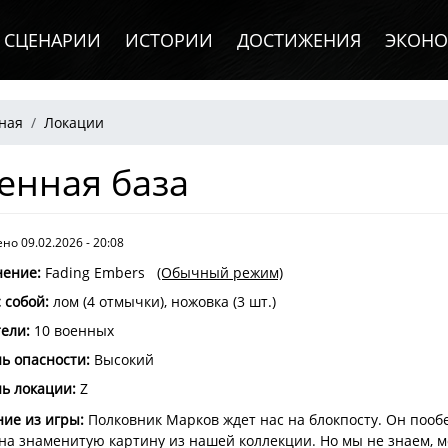
СЦЕНАРИИ
ИСТОРИИ
ДОСТИЖЕНИЯ
ЭКОН
рока навигации
ная
Локации
енная база
но 09.02.2026 - 20:08
нение
:
Fading Embers
(Обычный режим)
с собой
:
лом (4 отмычки), ножовка (3 шт.)
тели
:
10 военных
ь опасности
:
Высокий
ь локации:
Z
ие из игры:
Полковник Марков ждет нас на блокпосту. Он пооб
на знаменитую картину из нашей коллекции. Но мы не знаем, мо