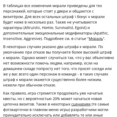
В таблицах все изменения морали приведены для тех
персонажей, которые стоят у двери и общаются с
визитёром. Для всех остальных штраф \ бонус к морали
будет ниже в несколько раз. Также не учитываются
характеры (Altruistic, Homie, Survivalist, Egoist) и
дополнительные эмоциональные модификаторы (Apathic,
Insensitive, Aggresive). Подробнее см. в статье "
Мораль
".
В некоторых случаях указано два штрафа к морали. По
умолчанию при отказе вы получаете более высокий штраф
к морали. Однако может случиться так, что у вас объективно
нет возможности помочь людям, например, если на
домашнем складе попросту нет того, что просят соседи или
же у вас всего один персонаж в команде - в таких случаях
штраф к морали окажется существенно более низким,
нежели при обычном отказе.
Как правило, игра стремится продолжать уже начатые
квесты, но с вероятностью 20% может начаться новая
цепочка визитов. Также в некоторых
сценариях
(те самые
фотокарточки в главном меню игры) разработчики могли
принудительно исключать или добавлять те или иные