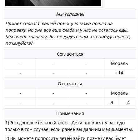
Мы голодны!
Привет снова! С вашей помощью мама пошла на
поправку, но она все еще слаба и у нас не осталось еды.
Мы очень голодны. Вы не дадите нам что-нибудь поесть,
пожалуйста?
Согласиться
-
-
-
Мораль
-
-
-
+14
Отказаться
-
-
-
Мораль
-
-
-
-9
-4
Примечания
1) Это дополнительный квест. Дети попросят у вас еды
только в том случае, если ранее вы дали им медикаменты.
2) Вы можете попросить детей зайти позже (у вас будет