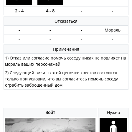
2 - 4
4 - 8
-
-
Отказаться
-
-
-
Мораль
-
-
-
-
Примечания
1) Отказ или согласие помочь соседу никак не повлияет на
мораль ваших персонажей.
2) Следующий визит в этой цепочке квестов состоится
только при условии, что вы согласитесь помочь соседу
ограбить заброшенный дом.
Войт
Нужно